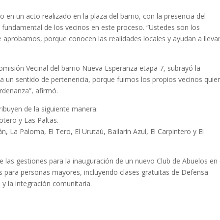
 en un acto realizado en la plaza del barrio, con la presencia del
ol fundamental de los vecinos en este proceso. “Ustedes son los
 aprobamos, porque conocen las realidades locales y ayudan a lleva
Comisión Vecinal del barrio Nueva Esperanza etapa 7, subrayó la
a un sentido de pertenencia, porque fuimos los propios vecinos quie
rdenanza”, afirmó.
ribuyen de la siguiente manera:
cotero y Las Paltas.
ilán, La Paloma, El Tero, El Urutaú, Bailarín Azul, El Carpintero y El
de las gestiones para la inauguración de un nuevo Club de Abuelos en 
des para personas mayores, incluyendo clases gratuitas de Defensa
 y la integración comunitaria.