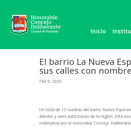
Inicio
Instit
El barrio La Nueva Es
sus calles con nombre
Feb 9, 2025
Un total de 13 cuadras del barrio Nueva Esper
árboles y aves autóctonas de la región. Esta ini
ordenanza por el Honorable Concejo Deliberant